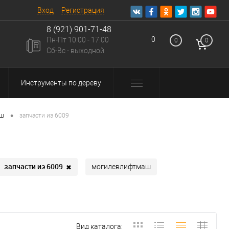
Вход
Регистрация
8 (921) 901-71-48
0
Пн-Пт 10:00 - 17:00
0
0
u
Сб-Вс - выходной
Инструменты по дереву
•
аш
запчасти иэ 6009
запчасти иэ 6009
✖
могилевлифтмаш
Вид каталога: