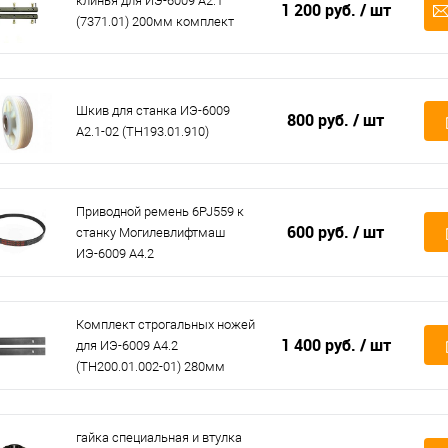
клинья для ИЭ-6009 А2.1
1 200 руб.
/ шт
(7371.01) 200мм комплект
Шкив для станка ИЭ-6009
800 руб.
/ шт
А2.1-02 (ТН193.01.910)
Приводной ремень 6PJ559 к
600 руб.
/ шт
станку Могилевлифтмаш
ИЭ-6009 А4.2
Комплект строгальных ножей
1 400 руб.
/ шт
для ИЭ-6009 А4.2
(TH200.01.002-01) 280мм
гайка специальная и втулка