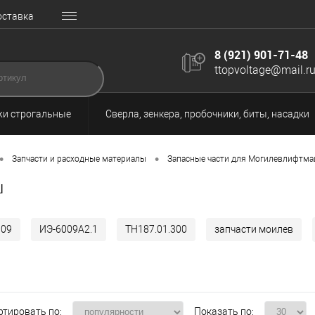
оставка
8 (921) 901-71-48
ttopvoltage@mail.r
и строгальные
Сверла, зенкера, пробочники, биты, насадки
•
•
Запчасти и расходные материалы
Запасные части для Могилевлифтм
ш
009
ИЭ-6009А2.1
ТН187.01.300
запчасти моилев
ртировать по:
Показать по: