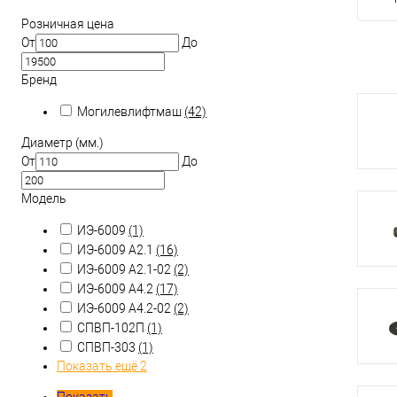
Розничная цена
От
До
Бренд
Могилевлифтмаш
(42)
Диаметр (мм.)
От
До
Модель
ИЭ-6009
(1)
ИЭ-6009 А2.1
(16)
ИЭ-6009 А2.1-02
(2)
ИЭ-6009 А4.2
(17)
ИЭ-6009 А4.2-02
(2)
СПВП-102П
(1)
СПВП-303
(1)
Показать ещё 2