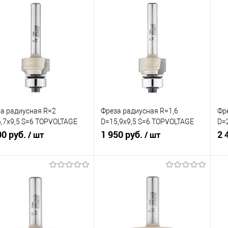
а радиусная R=2
Фреза радиусная R=1,6
Фр
,7x9,5 S=6 TOPVOLTAGE
D=15,9x9,5 S=6 TOPVOLTAGE
D=
602
00 руб.
204601
1 950 руб.
20
2 
/ шт
/ шт
В корзину
В корзину
внение
Сравнение
Ср
збранное
В наличии
В избранное
В наличии
В 