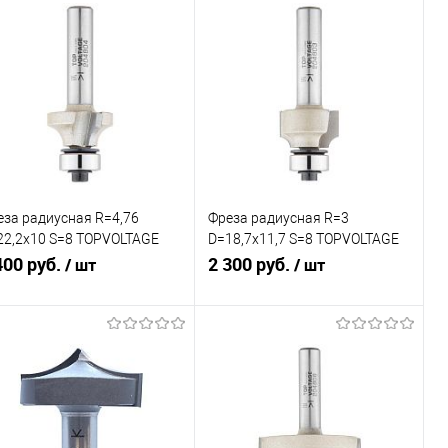
еза радиусная R=4,76
Фреза радиусная R=3
22,2x10 S=8 TOPVOLTAGE
D=18,7x11,7 S=8 TOPVOLTAGE
4804
400 руб.
204803
2 300 руб.
/ шт
/ шт
В корзину
В корзину
авнение
Сравнение
избранное
В наличии
В избранное
В наличии