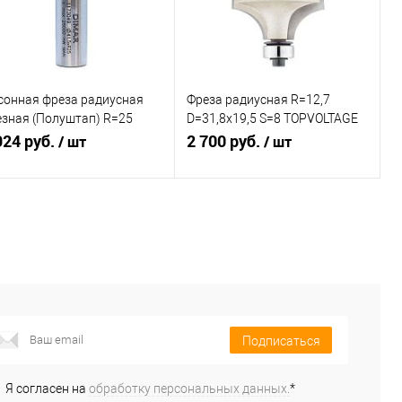
сонная фреза радиусная
Фреза радиусная R=12,7
езная (Полуштап) R=25
D=31,8x19,5 S=8 TOPVOLTAGE
1,3x18,3 L=56,3 S=12 Dimar
924 руб.
204808
2 700 руб.
/ шт
/ шт
73049
Подписаться
В корзину
авнение
Сравнение
избранное
Недоступно
В избранное
В наличии
Подписаться
Я согласен на
обработку персональных данных.
*