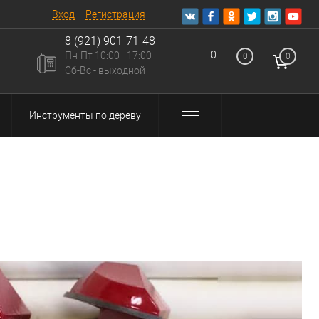
Вход
Регистрация
8 (921) 901-71-48
0
Пн-Пт 10:00 - 17:00
0
0
u
Сб-Вс - выходной
Инструменты по дереву