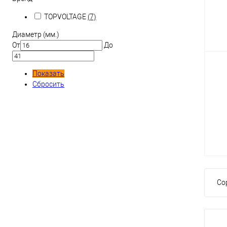
TOPVOLTAGE
(7)
Диаметр (мм.)
От
До
Показать
Сбросить
Со