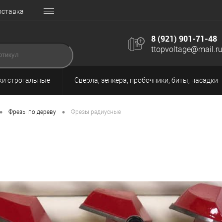
оставка
8 (921) 901-71-48
ttopvoltage@mail.r
и строгальные
Сверла, зенкера, пробочники, биты, насадки
•
•
Фрезы по дереву
Фрезы радиусные