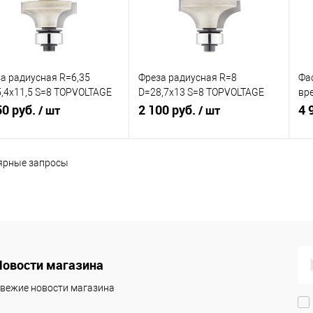
а радиусная R=6,35
Фреза радиусная R=8
Фа
,4x11,5 S=8 TOPVOLTAGE
D=28,7x13 S=8 TOPVOLTAGE
вр
805
50 руб.
204806
2 100 руб.
D=4
4 
/ шт
/ шт
11
ярные запросы
В корзину
В корзину
внение
Сравнение
Ср
збранное
В наличии
В избранное
В наличии
В 
Новости магазина
вежие новости магазина