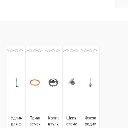
Удлинитель
Приводной
Копировальная
Шкив для
Фреза
для фрез
ремень
втулка Dewalt
станка
радиусная