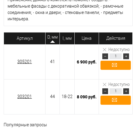
мебельные фасады с декоративной обвязкой; · рамочные
соединения; · окна и двери; · стеновые панели; · предметы
интерьера.
D, мм
Артикул
I, мм
Цена
Действия
Недоступно
6 900 руб.
305201
41
Подписаться
Недоступно
8 090 руб.
303201
44
18-22
Подписаться
Популярные запросы