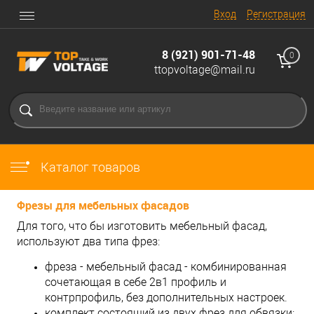
Вход
Регистрация
8 (921) 901-71-48
0
ttopvoltage@mail.ru
Каталог товаров
Фрезы для мебельных фасадов
Для того, что бы изготовить мебельный фасад,
используют два типа фрез:
фреза - мебельный фасад - комбинированная
сочетающая в себе 2в1 профиль и
контрпрофиль, без дополнительных настроек.
комплект состоящий из двух фрез для обвязки: