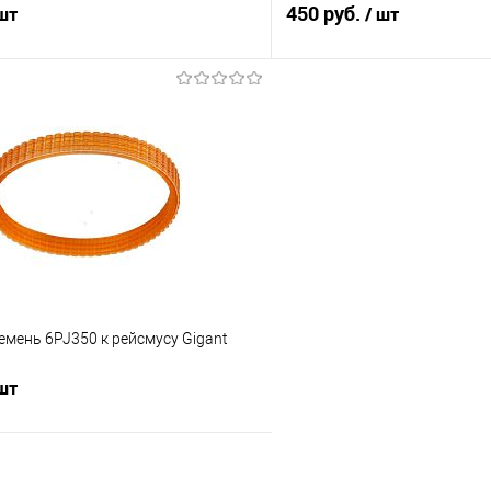
450 руб.
 шт
/ шт
В корзину
В корз
Сравнение
В наличии
В избранное
мень 6PJ350 к рейсмусу Gigant
0
 шт
В корзину