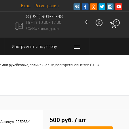
Вход
Регистрация
8 (921) 901-71-48
0
Пн-Пт 10:00 - 17:00
0
0
u
Сб-Вс - выходной
Инструменты по дереву
•
емни ручейковые, поликлиновые, полиуретановые тип-PJ
500 руб.
/ шт
Артикул:
225083-1