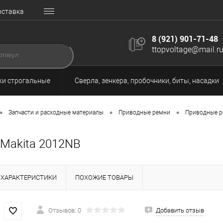
оставка
8 (921) 901-71-48
ttopvoltage@mail.r
и строгальные
Сверла, зенкера, пробочники, биты, насадки
•
•
•
Запчасти и расходные материалы
Приводные ремни
Приводные р
 Makita 2012NB
ХАРАКТЕРИСТИКИ
ПОХОЖИЕ ТОВАРЫ
Отзывов: 0
Добавить отзыв