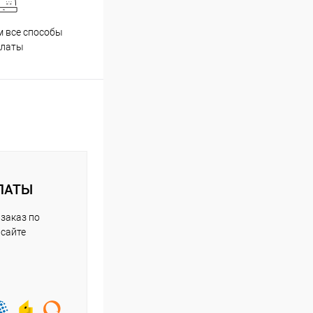
 все способы
Скидки постоянным
Проф
платы
покупателям
ЛАТЫ
заказ по
 сайте