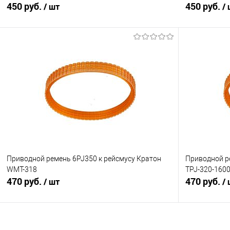
450 руб.
450 руб.
/ шт
/
В корзину
Сравнение
Сравнение
В избранное
В наличии
В избранное
Приводной ремень 6PJ350 к рейсмусу Кратон
Приводной ре
WMT-318
TPJ-320-160
470 руб.
470 руб.
/ шт
/
В корзину