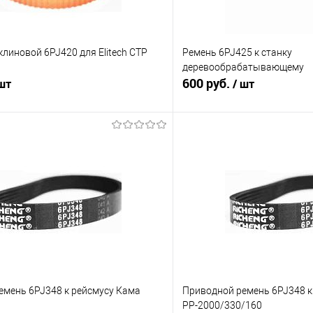
линовой 6PJ420 для Elitech СТР
Ремень 6PJ425 к станку
деревообрабатывающему
600 руб.
 шт
/ шт
В корзину
В корз
Сравнение
В наличии
В избранное
емень 6PJ348 к рейсмусу Кама
Приводной ремень 6PJ348 к
РР-2000/330/160