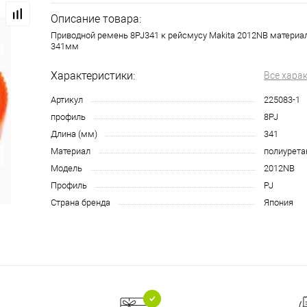
Описание товара:
Приводной ремень 8PJ341 к рейсмусу Makita 2012NB материал 
341мм
Характеристики:
Все хара
Артикул
225083-1
профиль
8PJ
Длина (мм)
341
Материал
полиурета
Модель
2012NB
Профиль
PJ
Страна бренда
Япония