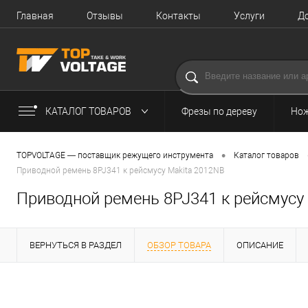
Главная
Отзывы
Контакты
Услуги
Д
КАТАЛОГ ТОВАРОВ
Фрезы по дереву
Нож
•
TOPVOLTAGE — поставщик режущего инструмента
Каталог товаров
Приводной ремень 8PJ341 к рейсмусу Makita 2012NB
Приводной ремень 8PJ341 к рейсмусу
ВЕРНУТЬСЯ В РАЗДЕЛ
ОБЗОР ТОВАРА
ОПИСАНИЕ