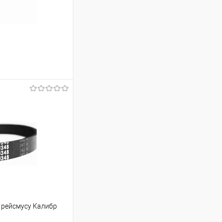
ину
В наличии
 рейсмусу Калибр