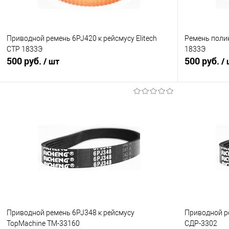
Приводной ремень 6PJ420 к рейсмусу Elitech
Ремень полик
СТР 1833Э
1833Э
500 руб.
500 руб.
/ шт
/
В корзину
Сравнение
Сравнение
В избранное
В наличии
В избранное
Приводной ремень 6PJ348 к рейсмусу
Приводной р
TopMachine TM-33160
СДР-3302