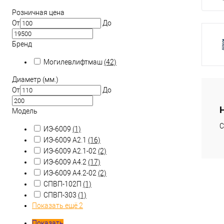
Розничная цена
От
До
Бренд
Могилевлифтмаш
(42)
Диаметр (мм.)
От
До
Модель
С
ИЭ-6009
(1)
ИЭ-6009 А2.1
(16)
ИЭ-6009 А2.1-02
(2)
ИЭ-6009 А4.2
(17)
ИЭ-6009 А4.2-02
(2)
СПВП-102П
(1)
СПВП-303
(1)
Показать ещё 2
Показать