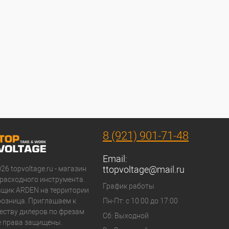
8 (921) 901-71-48
Email:
ttopvoltage@mail.ru
026 topvoltage.ru - магазин
расходного инструмента.
График работы
вщик ARDEN на территории
 розница. Приглашаем к
Пн-Пт: с 10:00 до 17:00
еству дилеров по фрезам
Сб: Выходной
 права защищены.