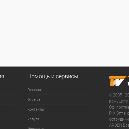
ия
Помощь и сервисы
Главная
© 2005 - 2
Отзывы
режущего 
Оф. поста
Контакты
РФ. Опт и
Услуги
сотруднич
ARDEN Все
Доставка