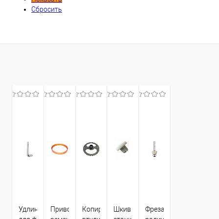
Сбросить
Удлинитель
Приводной
Копировальная
Шкив для
Фреза