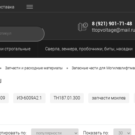
оставка
8 (921) 901-71-48
ttopvoltage@mail.r
и строгальные
Сверла, зенкера, пробочники, биты, насадки
•
•
Запчасти и расходные материалы
Запасные части для Могилевлифтм
ш
009
ИЭ-6009А2.1
ТН187.01.300
запчасти моилев
ртировать по:
Показать по: