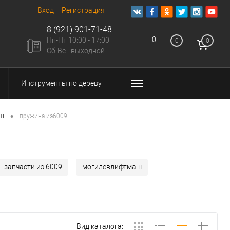
Вход
Регистрация
8 (921) 901-71-48
0
Пн-Пт 10:00 - 17:00
0
0
u
Сб-Вс - выходной
Инструменты по дереву
•
аш
пружина иэ6009
запчасти иэ 6009
могилевлифтмаш
Вид каталога: