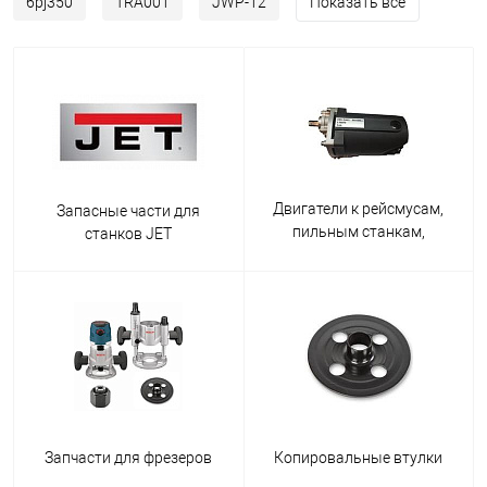
6pj350
TRA001
JWP-12
Показать все
Двигатели к рейсмусам,
Запасные части для
пильным станкам,
станков JET
торцовкам
Запчасти для фрезеров
Копировальные втулки