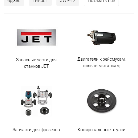
6pj350
TRA001
JWP-12
Показать все
Двигатели к рейсмусам,
Запасные части для
пильным станкам,
станков JET
торцовкам
Запчасти для фрезеров
Копировальные втулки