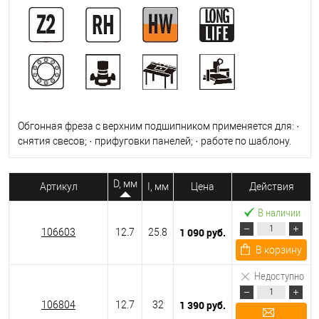
Обгонная фреза с верхним подшипником применяется для: ·
снятия свесов; · прифуговки панелей; · работе по шаблону.
D, мм
Артикул
I, мм
Цена
Действия
В наличии
1 090 руб.
106603
12.7
25.8
В корзину
Недоступно
1 390 руб.
106804
12.7
32