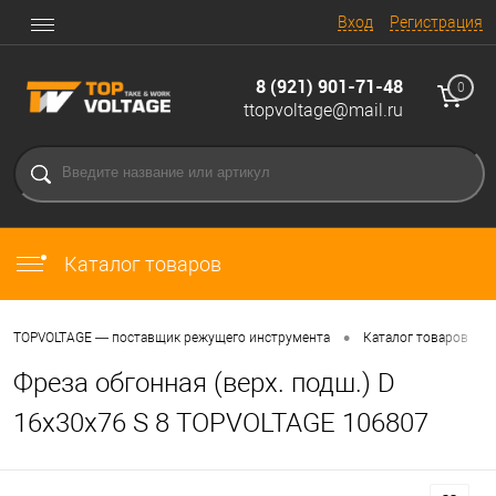
Вход
Регистрация
8 (921) 901-71-48
0
ttopvoltage@mail.ru
Каталог товаров
•
•
TOPVOLTAGE — поставщик режущего инструмента
Каталог товаров
Фреза обгонная (верх. подш.) D
16x30x76 S 8 TOPVOLTAGE 106807