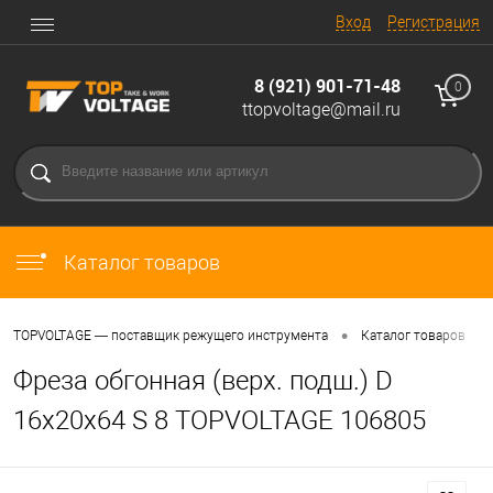
Вход
Регистрация
8 (921) 901-71-48
0
ttopvoltage@mail.ru
Каталог товаров
•
•
TOPVOLTAGE — поставщик режущего инструмента
Каталог товаров
Фреза обгонная (верх. подш.) D
16x20x64 S 8 TOPVOLTAGE 106805