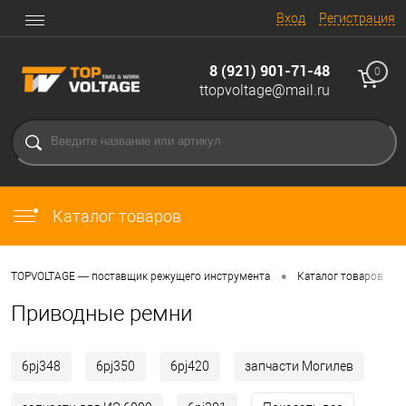
Вход
Регистрация
8 (921) 901-71-48
0
ttopvoltage@mail.ru
Каталог товаров
•
•
TOPVOLTAGE — поставщик режущего инструмента
Каталог товаров
Приводные ремни
6pj348
6pj350
6pj420
запчасти Могилев