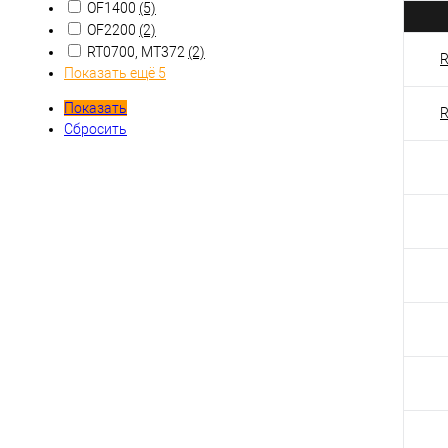
OF1400
(5)
OF2200
(2)
RT0700, MT372
(2)
R
Показать ещё 5
Показать
R
Сбросить