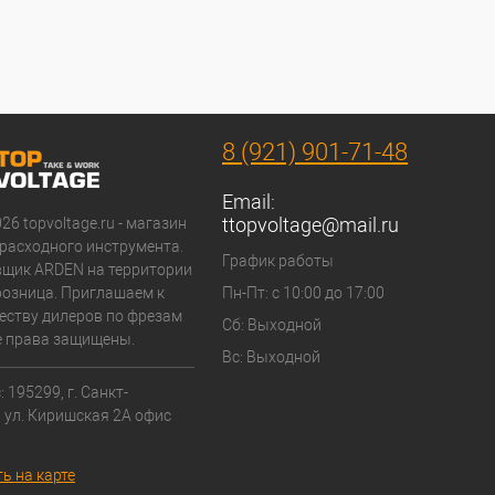
8 (921) 901-71-48
Email:
ttopvoltage@mail.ru
026 topvoltage.ru - магазин
расходного инструмента.
График работы
вщик ARDEN на территории
 розница. Приглашаем к
Пн-Пт: с 10:00 до 17:00
еству дилеров по фрезам
Сб: Выходной
 права защищены.
Вс: Выходной
 195299, г. Санкт-
, ул. Киришская 2А офис
ь на карте