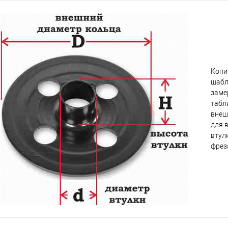
Копи
шабл
заме
табл
внеш
для 
втул
фрез