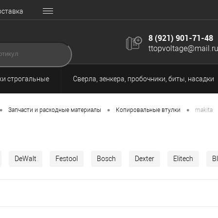
оставка
8 (921) 901-71-48
ttopvoltage@mail.r
и строгальные
Сверла, зенкера, пробочники, биты, насадки
•
•
•
Запчасти и расходные материалы
Копировальные втулки
makita
DeWalt
Festool
Bosch
Dexter
Elitech
B