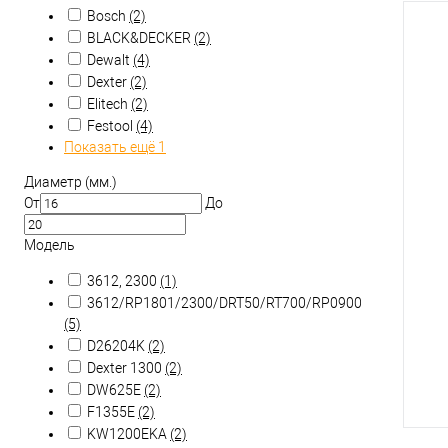
Bosch
(2)
BLACK&DECKER
(2)
Dewalt
(4)
Dexter
(2)
Elitech
(2)
Festool
(4)
Показать ещё 1
Диаметр (мм.)
От
До
Модель
3612, 2300
(1)
3612/RP1801/2300/DRT50/RT700/RP0900
(5)
D26204K
(2)
Dexter 1300
(2)
DW625Е
(2)
F1355E
(2)
KW1200EKA
(2)