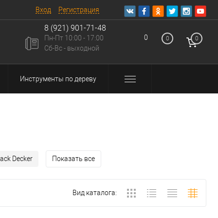
Вход
Регистрация
8 (921) 901-71-48
0
Пн-Пт 10:00 - 17:00
0
0
u
Сб-Вс - выходной
Инструменты по дереву
lack Decker
Показать все
Вид каталога: