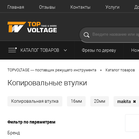
Главная
Отзывы
Контакты
Услуги
Д
КАТАЛОГ ТОВАРОВ
Фрезы по дереву
Нож
•
TOPVOLTAGE — поставщик режущего инструмента
Каталог товаров
Копировальные втулки
makita
✖
Копировальная втулка
16мм
20мм
Фильтр по параметрам
Бренд