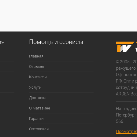
ия
Помощь и сервисы
Главная
© 2005 - 2
Отзывы
режущего 
Оф. поста
Контакты
РФ. Опт и
Услуги
сотруднич
ARDEN Все
Доставка
О магазине
Наш адрес:
Петербург
Гарантия
566.
Оптовикам
Посмотрет