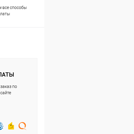
 все способы
Скидки постоянным
Проф
платы
покупателям
ЛАТЫ
заказ по
 сайте