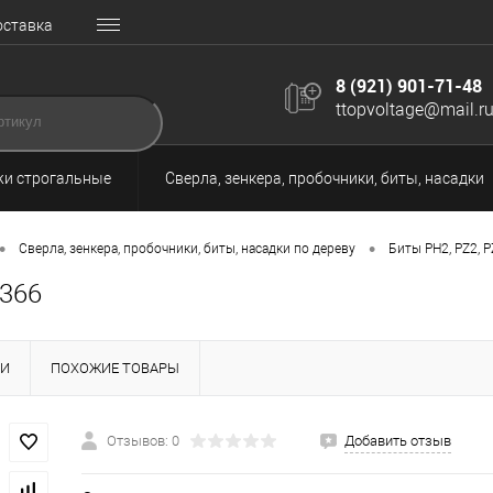
оставка
8 (921) 901-71-48
ttopvoltage@mail.r
и строгальные
Сверла, зенкера, пробочники, биты, насадки
•
•
Сверла, зенкера, пробочники, биты, насадки по дереву
Биты PH2, PZ2, P
4366
КИ
ПОХОЖИЕ ТОВАРЫ
Отзывов: 0
Добавить отзыв