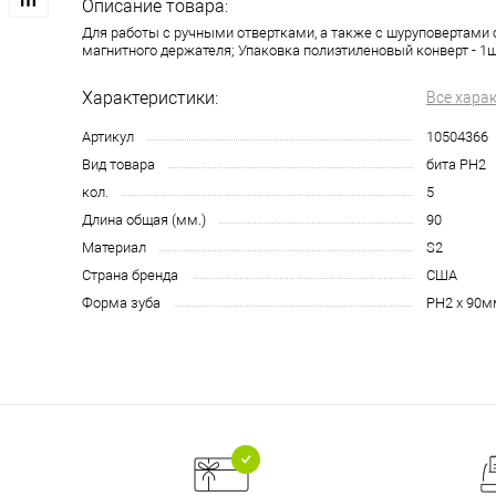
Описание товара:
Для работы с ручными отвертками, а также с шуруповертами
магнитного держателя; Упаковка полиэтиленовый конверт - 1
Характеристики:
Все хара
Артикул
10504366
Вид товара
бита PH2
кол.
5
Длина общая (мм.)
90
Материал
S2
Страна бренда
США
Форма зуба
PH2 x 90м