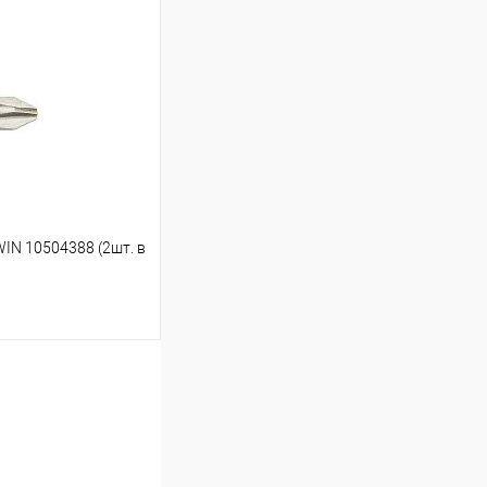
ину
В наличии
WIN 10504388 (2шт. в
ину
В наличии