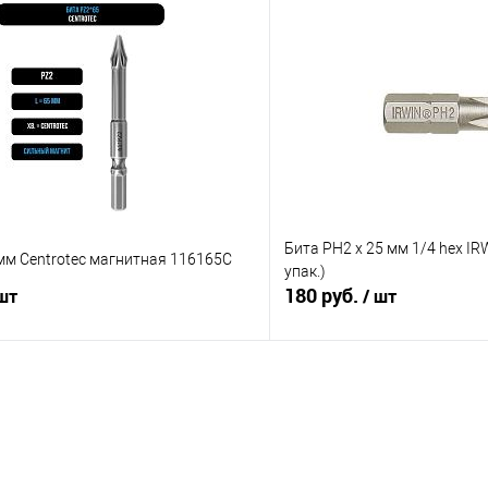
В корзину
В корз
Сравнение
В наличии
В избранное
Бита PH2 x 25 мм 1/4 hex IR
мм Centrotec магнитная 116165C
упак.)
180 руб.
 шт
/ шт
В корзину
В корз
Сравнение
В наличии
В избранное