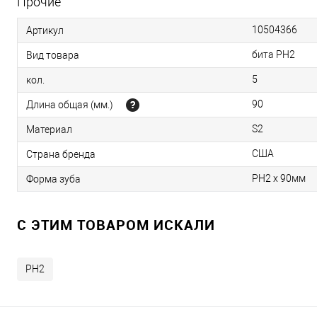
Прочие
10504366
Артикул
бита PH2
Вид товара
5
кол.
90
Длина общая (мм.)
S2
Материал
США
Страна бренда
PH2 x 90мм
Форма зуба
C ЭТИМ ТОВАРОМ ИСКАЛИ
PH2