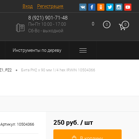
Вход
Регистрация
8 (921) 901-71-48
0
Пн-Пт 10:00 - 17:00
0
0
u
Сб-Вс - выходной
Инструменты по дереву
•
Z1, PZ2
Бита PH2 x 90 мм 1/4 hex IRWIN 10504366
250 руб.
/ шт
Артикул:
10504366
В корзину