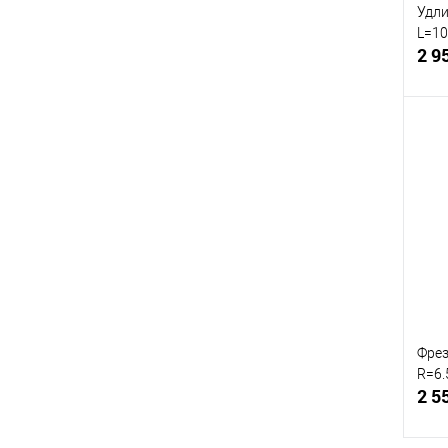
Удли
L=10
2 9
Сра
В и
Фрез
R=6.
2 5