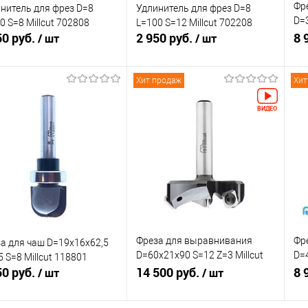
Фр
нитель для фрез D=8
Удлинитель для фрез D=8
D=3
0 S=8 Millcut 702808
L=100 S=12 Millcut 702208
50 руб.
2 950 руб.
11
8 
/ шт
/ шт
Хит продаж
Хит
Подписаться
В корзину
внение
Сравнение
Ср
збранное
Недоступно
В избранное
В наличии
В 
Фреза для выравнивания
Фр
а для чаш D=19x16x62,5
D=60x21x90 S=12 Z=3 Millcut
D=4
5 S=8 Millcut 118801
50 руб.
113202
14 500 руб.
11
8 
/ шт
/ шт