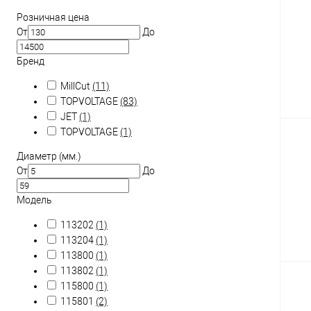
Розничная цена
От
До
Бренд
MillCut
(11)
TOPVOLTAGE
(83)
JET
(1)
TOPVOLTAGE
(1)
Диаметр (мм.)
От
До
Модель
113202
(1)
113204
(1)
113800
(1)
113802
(1)
115800
(1)
115801
(2)