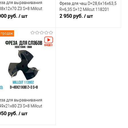
еза для выравнивания
Фреза для чаш D=28,6x16x63,5
8x12x70 Z3 S=8 Millcut
R=6,35 S=12 Millcut 118201
3800
900 руб.
2 950 руб.
/ шт
/ шт
 продаж
В корзину
Подписаться
авнение
Сравнение
избранное
В наличии
В избранное
Недоступно
еза для выравнивания
9x21x80 Z3 S=8 Millcut
3802
950 руб.
/ шт