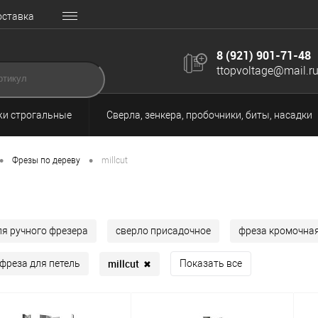
оставка
8 (921) 901-71-48
ttopvoltage@mail.r
и строгальные
Сверла, зенкера, пробочники, биты, насадки
•
•
Фрезы по дереву
millcut
ля ручного фрезера
сверло присадочное
фреза кромочна
millcut
✖
фреза для петель
Показать все