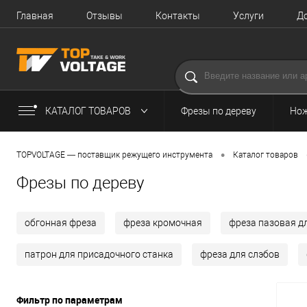
Главная
Отзывы
Контакты
Услуги
Д
КАТАЛОГ ТОВАРОВ
Фрезы по дереву
Нож
•
TOPVOLTAGE — поставщик режущего инструмента
Каталог товаров
Фрезы по дереву
обгонная фреза
фреза кромочная
фреза пазовая д
патрон для присадочного станка
фреза для слэбов
Фильтр по параметрам