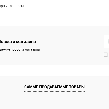
ярные запросы
Подписаться
В корзину
внение
Сравнение
Ср
збранное
Недоступно
В избранное
В наличии
В 
Новости магазина
вежие новости магазина
САМЫЕ ПРОДАВАЕМЫЕ ТОВАРЫ