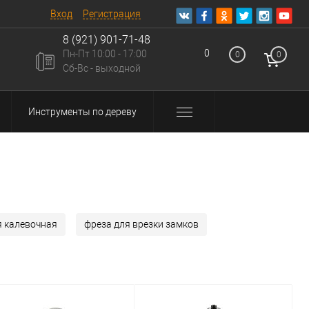
Вход
Регистрация
8 (921) 901-71-48
0
Пн-Пт 10:00 - 17:00
0
0
u
Сб-Вс - выходной
Инструменты по дереву
я калевочная
фреза для врезки замков