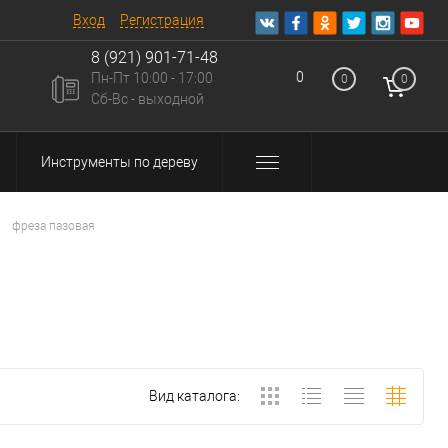
Вход
Регистрация
8 (921) 901-71-48
0
Пн-Пт 10:00 - 17:00
0
0
u
Сб-Вс - выходной
Инструменты по дереву
фреза пазовая
Вид каталога: