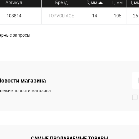
Артикул
Бренд
D, мм
L, мм
I, м
103814
TOPVOLTAGE
14
105
25
ярные запросы
Новости магазина
вежие новости магазина
САМЫЕ ПРОДАВАЕМЫЕ ТОВАРЫ