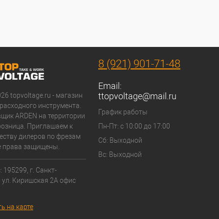
8 (921) 901-71-48
Email:
ttopvoltage@mail.ru
026 topvoltage.ru - магазин
расходного инструмента.
График работы
вщик ARDEN на территории
 розница. Приглашаем к
Пн-Пт: с 10:00 до 17:00
еству дилеров по фрезам
Сб: Выходной
 права защищены.
Вс: Выходной
 195299, г. Санкт-
, ул. Киришская 2А офис
ь на карте