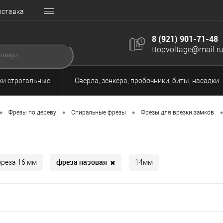
оставка
8 (921) 901-71-48
ttopvoltage@mail.r
и строгальные
Сверла, зенкера, пробочники, биты, насадки
•
•
•
•
Фрезы по дереву
Спиральные фрезы
Фрезы для врезки замков
фреза пазовая
✖
реза 16 мм
14мм