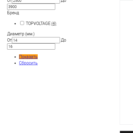
От
До
Бренд
TOPVOLTAGE
(4)
Диаметр (мм.)
От
До
Показать
Сбросить