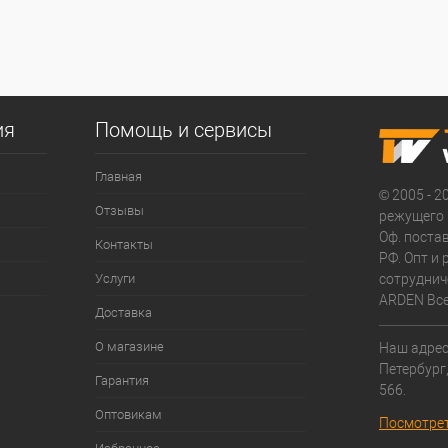
ия
Помощь и сервисы
Главная
© 2005 - 2
Отзывы
режущего 
Оф. поста
Контакты
РФ. Опт и
Услуги
сотруднич
ARDEN Все
Доставка
О магазине
Наш адрес:
Петербург
Гарантия
566.
Оптовикам
Посмотрет