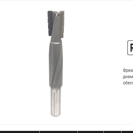
Фрез
диам
обес