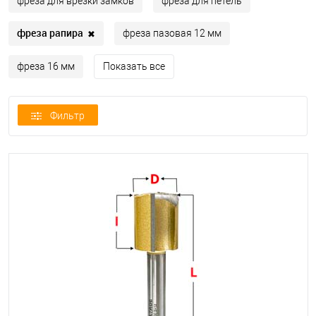
фреза для врезки замков
фреза для петель
фреза рапира
✖
фреза пазовая 12 мм
фреза 16 мм
Показать все
Фильтр