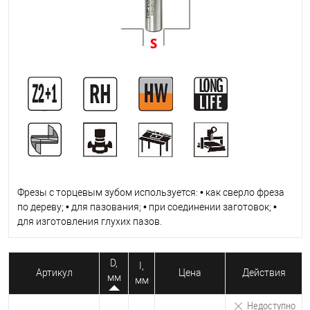
Фрезы с торцевым зубом используется: • как сверло фреза
по дереву; • для пазования; • при соединении заготовок; •
для изготовления глухих пазов.
D,
I,
Артикул
Цена
Действия
мм
мм
Недоступно