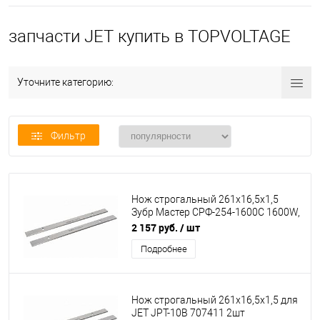
запчасти JET купить в TOPVOLTAGE
Уточните категорию:
Фильтр
Нож строгальный 261x16,5x1,5
Зубр Мастер СРФ-254-1600С 1600W,
2шт
2 157 руб.
/ шт
Подробнее
Нож строгальный 261x16,5x1,5 для
JET JPT-10B 707411 2шт